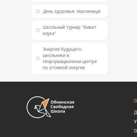
День здоровья. Масленица!
Школьный турнир "Виват
наука"
Энергия будущего:
школьники в
Информационном центре
по атомной энергии
О
Д
У
О