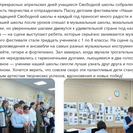
 прекрасных апрельских дней учащиеся Свободной школы собралис
ость творчества и отпраздновать Пасху детским фестивалем «Наши
адицией Свободной школы и каждый год приносит много радости и 
ашей школы после уроков спешат в музыкальные школы, вокальные 
и, но уверенными шагами движутся к удивительной стране под на
 — на сцене выступают ребята, которые серьёзно занимаются музы
го фестиваля стали тридцать учеников с 1 по 8 классы. На сцене 
роизведения и ансамбли на самых разных музыкальных инструмента
ейте, гитаре и фортепиано. Зал замирал, когда звучали трогатель
ия чередовались с гармоничными дуэтами, льющимися в два голоса
вное — ученики нашей школы смогли лучше узнать друг друга и почу
иноки. Хочется верить, что совсем скоро эти талантливые дети с
м артистам творческих успехов, вдохновения и новых побед!