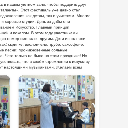
ь в нашем уютном зале, чтобы подарить друг
 таланты». Этот фестиваль уже давно стал
вдохновения как детям, так и учителям. Многие
и хоровые студии. День за днём они
званием Искусство. Главный принцип
кой и вокалом. В этом году участниками
один номер сменялся другим. Дети исполняли
х: скрипке, виолончели, трубе, саксофоне,
ные песни: проникновенные сольные
. Чего только не было на этом празднике! Но
вствовать, что в своём стремлении к искусству
танут настоящими музыкантами. Желаем всем