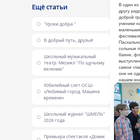
В один из
Ещё статьи
другу рад
доброй тр
ученики н
"Уроки добра "
маленьким
фестиваля
В добрый путь, друзья!
Пасхально
сольные п
баяне, фл
Школьный музыкальный
выступлен
театр. Мюзикл "По щучьему
самое гла
велению"
они не од
нашим юны
Юбилейный слёт ОСШ-
«Любимый город. Машина
времени»
Школьный журнал "ШМЕЛЬ"
2026 года
Премьера спектакля «Домик