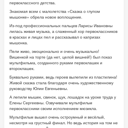
первоклассного детства.
Знакомая всем с малолетства «Сказка о глупом
мышонке» обрела новое воплощение.
Из-под профессиональных пальцев Ларисы Ивановны
лилась живая музыка, а слаженный хор первоклассников
в красках и лицах пел и рассказывал о капризах
мышонка.
Пели живо, эмоционально и очень музыкально!
Вишенкой на торте (да нет, целой вишней!) был показ
мультфильма, созданного руками первоклашек и
второклашек.
Буквально руками, ведь героев вылепили из пластилина!
Живой сказка стала благодаря очень художественному
руководству Юлии Евгеньевны.
А лепили мышек, свинок, щук, лошадок на уроке труда у
Елены Сергеевны. Озвучивали мультфильм
первоклассники своим исполнением мюзикла.
Мультфильм вышел очень остроумный и весёлый,
несмотря на грустный финал. Но ведь история на том не