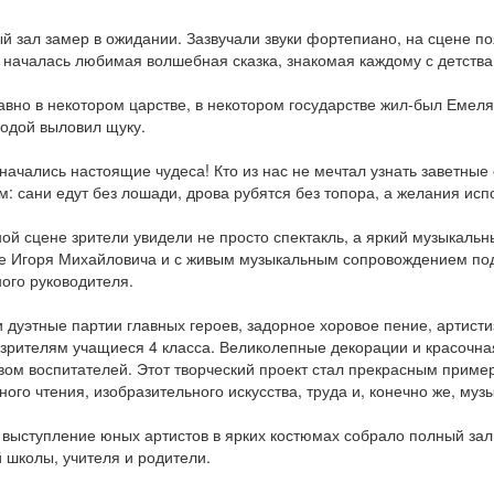
й зал замер в ожидании. Зазвучали звуки фортепиано, на сцене по
к началась любимая волшебная сказка, знакомая каждому с детства
вно в некотором царстве, в некотором государстве жил-был Емеля
водой выловил щуку.
начались настоящие чудеса! Кто из нас не мечтал узнать заветные
: сани едут без лошади, дрова рубятся без топора, а желания ис
ой сцене зрители увидели не просто спектакль, а яркий музыкаль
е Игоря Михайловича и с живым музыкальным сопровождением под
ого руководителя.
 дуэтные партии главных героев, задорное хоровое пение, артист
зрителям учащиеся 4 класса. Великолепные декорации и красочн
вом воспитателей. Этот творческий проект стал прекрасным приме
ного чтения, изобразительного искусства, труда и, конечно же, музы
выступление юных артистов в ярких костюмах собрало полный зал
 школы, учителя и родители.