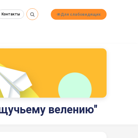
Для слабовидящих
Контакты
щучьему велению"