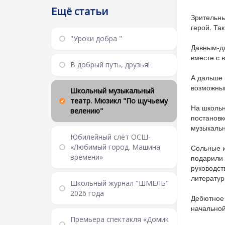
Ещё статьи
Зрительны
герой. Та
"Уроки добра "
Давным-да
вместе с 
В добрый путь, друзья!
А дальше 
возможным
Школьный музыкальный
театр. Мюзикл "По щучьему
На школьн
велению"
постановк
музыкальн
Юбилейный слёт ОСШ-
«Любимый город. Машина
Сольные и
времени»
подарили 
руководст
литератур
Школьный журнал "ШМЕЛЬ"
2026 года
Дебютное 
начальной
Премьера спектакля «Домик