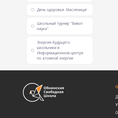
День здоровья. Масленица!
Школьный турнир "Виват
наука"
Энергия будущего:
школьники в
Информационном центре
по атомной энергии
О
Д
У
О