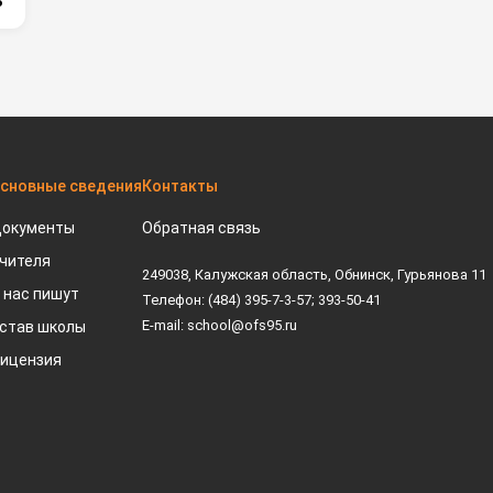
ь
сновные сведения
Контакты
окументы
Обратная связь
чителя
249038, Калужская область, Обнинск, Гурьянова 11
 нас пишут
Телефон: (484) 395-7-3-57; 393-50-41
E-mail: school@ofs95.ru
став школы
ицензия