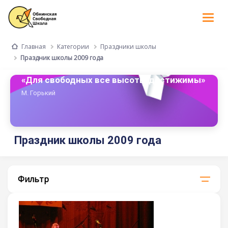
Tog
nav
Категории
Праздники школы
Главная
Праздник школы 2009 года
«Для свободных все высоты достижимы»
М. Горький
Праздник школы 2009 года
Фильтр