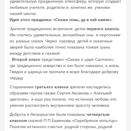
удивительную праздничную атмосферу, которую создают
любимые учителя, родители и, конечно же, ученики
нашей школы.
Идея этого праздника: «Сказка ложь, да в ней намек».
Зрителя традиционно встречали детки
первого класса.
Им снились удивительные, волшебные сны и персонажи
из разных сказок. Через хоровод детей и сказочных
зверей была наиболее точно показана тонкая грань
между детством и сказкой.
Второй класс
представил «Сказку о царе Салтане»,
где традиционно коварство и зло было наказано, а князь
Гвидон и царица не пропали в море благодаря доброму
сердцу.
Стараниями
третьего класса
зрители насладились
образами героев сказки Сергея Аксакова « Аленький
цветочек», и еще раз поняли, что истинная любовь-это
умение рассмотреть внутреннюю красоту человека.
Доброта и бескорыстие были показаны
четвертым
классом
сказкой П.П.Баженова «Серебряное копытце».
Понятие истинного счастья: родной стороны, родной