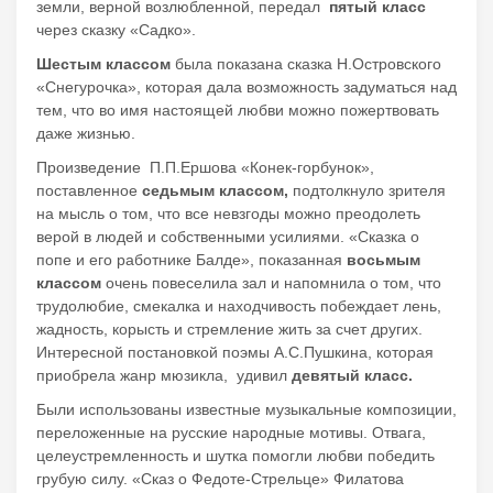
земли, верной возлюбленной, передал
пятый класс
через сказку «Садко».
Шестым классом
была показана сказка Н.Островского
«Снегурочка», которая дала возможность задуматься над
тем, что во имя настоящей любви можно пожертвовать
даже жизнью.
Произведение П.П.Ершова «Конек-горбунок»,
поставленное
седьмым классом,
подтолкнуло зрителя
на мысль о том, что все невзгоды можно преодолеть
верой в людей и собственными усилиями. «Сказка о
попе и его работнике Балде», показанная
восьмым
классом
очень повеселила зал и напомнила о том, что
трудолюбие, смекалка и находчивость побеждает лень,
жадность, корысть и стремление жить за счет других.
Интересной постановкой поэмы А.С.Пушкина, которая
приобрела жанр мюзикла, удивил
девятый класс.
Были использованы известные музыкальные композиции,
переложенные на русские народные мотивы. Отвага,
целеустремленность и шутка помогли любви победить
грубую силу. «Сказ о Федоте-Стрельце» Филатова