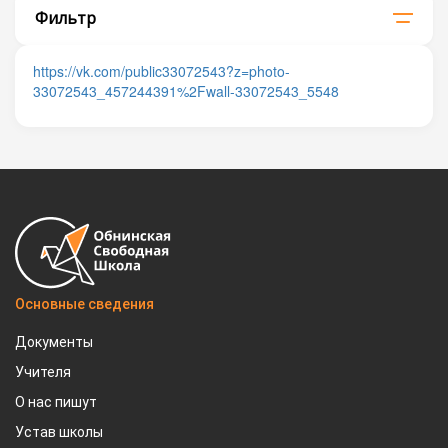
Фильтр
https://vk.com/public33072543?z=photo-
33072543_457244391%2Fwall-33072543_5548
Основные сведения
Документы
Учителя
О нас пишут
Устав школы