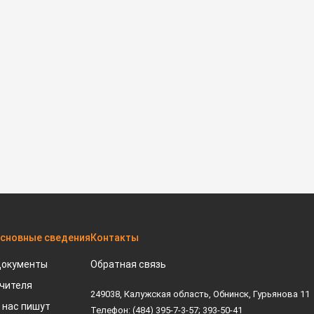
сновные сведения
Контакты
окументы
Обратная связь
чителя
249038, Калужская область, Обнинск, Гурьянова 11
 нас пишут
Телефон: (484) 395-7-3-57; 393-50-41