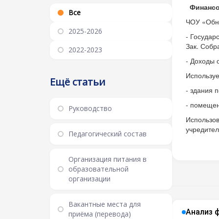
Финансо
Все
ЧОУ «Обни
2025-2026
- Государ
Зак. Собр
2022-2023
- Доходы 
Используе
Ещё статьи
- здания 
- помещен
Руководство
Использов
учредител
Педагогический состав
Организация питания в
образовательной
организации
Вакантные места для
Анализ 
приёма (перевода)