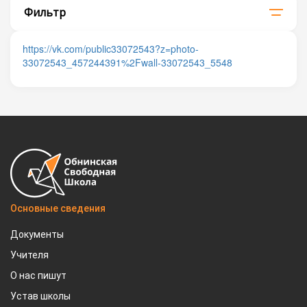
Фильтр
https://vk.com/public33072543?z=photo-
33072543_457244391%2Fwall-33072543_5548
Основные сведения
Документы
Учителя
О нас пишут
Устав школы