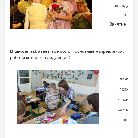
их родител
в 1 кл
Занятие прово
В школе работает психолог
, основные направления,
работы которого следующие:
· психоло
· психолог
· психоло
· психологич
· психол