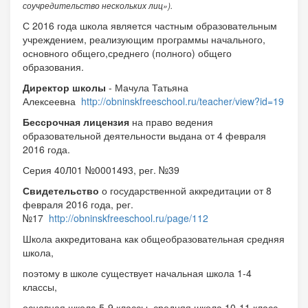
соучредительство нескольких лиц»).
С 2016 года школа является частным образовательным
учреждением, реализующим программы начального,
основного общего,среднего (полного) общего
образования.
Директор школы
- Мачула Татьяна
Алексеевна
http://obninskfreeschool.ru/teacher/view?id=19
Бессрочная лицензия
на право ведения
образовательной деятельности выдана от 4 февраля
2016 года.
Серия 40Л01 №0001493, рег. №39
Свидетельство
о государственной аккредитации от 8
февраля 2016 года, рег.
№17
http://obninskfreeschool.ru/page/112
Школа аккредитована как общеобразовательная средняя
школа,
поэтому в школе существует начальная школа 1-4
классы,
основная школа 5-9 классы, средняя школа 10-11 класс