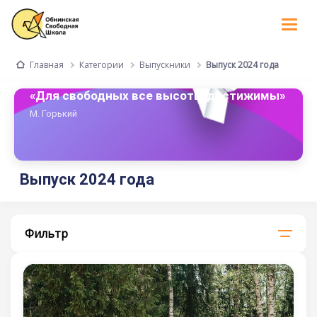
Tog
nav
Категории
Выпускники
Выпуск 2024 года
Главная
«Для свободных все высоты достижимы»
М. Горький
Выпуск 2024 года
Фильтр