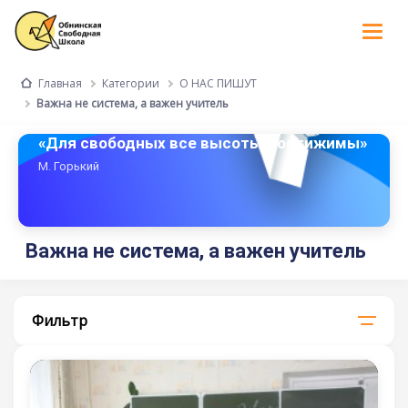
Tog
nav
Категории
О НАС ПИШУТ
Главная
Важна не система, а важен учитель
«Для свободных все высоты достижимы»
М. Горький
Важна не система, а важен учитель
Фильтр