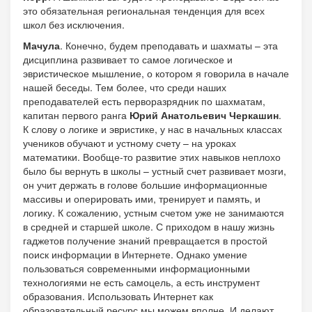
это обязательная региональная тенденция для всех
школ без исключения.
Мачула
. Конечно, будем преподавать и шахматы – эта
дисциплина развивает то самое логическое и
эвристическое мышление, о котором я говорила в начале
нашей беседы. Тем более, что среди наших
преподавателей есть перворазрядник по шахматам,
капитан первого ранга
Юрий
Анатольевич
Черкашин
.
К слову о логике и эвристике, у нас в начальных классах
учеников обучают и устному счету – на уроках
математики. Вообще-то развитие этих навыков неплохо
было бы вернуть в школы – устный счет развивает мозги,
он учит держать в голове большие информационные
массивы и оперировать ими, тренирует и память, и
логику. К сожалению, устным счетом уже не занимаются
в средней и старшей школе. С приходом в нашу жизнь
гаджетов получение знаний превращается в простой
поиск информации в Интернете. Однако умение
пользоваться современными информационными
технологиями не есть самоцель, а есть инструмент
образования. Использовать Интернет как
образовательный ресурс мы можем вполне. И делают