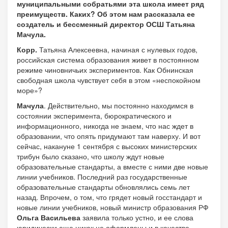
муниципальными собратьями эта школа имеет ряд
преимуществ. Каких? Об этом нам рассказала ее
создатель и бессменный директор ОСШ Татьяна
Мачула.
Корр.
Татьяна Алексеевна, начиная с нулевых годов,
российская система образования живет в постоянном
режиме чиновничьих экспериментов. Как Обнинская
свободная школа чувствует себя в этом «неспокойном
море»?
Мачула
. Действительно, мы постоянно находимся в
состоянии эксперимента, бюрократического и
информационного, никогда не знаем, что нас ждет в
образовании, что опять придумают там наверху. И вот
сейчас, накануне 1 сентября с высоких министерских
трибун было сказано, что школу ждут новые
образовательные стандарты, а вместе с ними две новые
линии учебников. Последний раз государственные
образовательные стандарты обновлялись семь лет
назад. Впрочем, о том, что грядет новый госстандарт и
новые линии учебников, новый министр образования РФ
Ольга
Васильева
заявила только устно, и ее слова
юридически еще никак не оформлены и в качестве