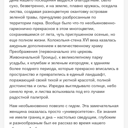
сухо, безветренно, и на землю, плавно кружась, оседала
листва, создавая разноцветную окантовку островам
зеленой травы, причудливо разбросанным по
территории парка. Вообще было что-то необыкновенно-
гармонично-прекрасное в этом многоцветии,
сохранившемся от лета, чуть приглушенном осенью, но
еще полном жизни. Колокольня-стена XVI века казалась
ажурным дополнением к величественному храму
Преображения (первоначально это церковь
Живоначальной Троицы), к великолепному парку
усадьбы, к клумбам и зеленым изгородям, к зданиям
более позднего периода, которые прекрасно вписались в
пространство и превратились в единый ландшафт,
поражающий своей тихой и уютной красотой, полной
достоинства и силы. Изредка выглядывало солнце, небо
синело ярче, и листва вспыхивала под его лучами
радостной палитрой.
Нам необыкновенно повезло с гидом. Эта замечательная
женщина оказалась просто «университетом». Ее знания
не имели границ и дна – настолько сведущим, глубоким
и разнообразным был ее рассказ во время нашего