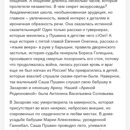
общения. А общение длилось несколько часов, которые
пролетели незаметно. В чем секрет экскурсовода?
Академическая школа, необыкновенная эрудиция, но
главное – увлеченность, живой интерес к деталям и
ироничная образность речи. Она оказалась истинной
сказительницей! Один только рассказ о гувернерах,
которые менялись у Пушкина в детстве чего стОит! А
еще история с пятой главой Евгения Онегина, рассказ о
«языке веера» в руке у барышни, правила дворянского
застолья, история-судьба генерала Бориса Голицына,
просившего перед смертью похоронить его стоя, потому
что продолжалась война, лилась русская кровь и враг
еще не был изгнан из России! Мы превратились в детей,
которые взахлеб слушали сказки-притчи-были. Наверное,
так маленький Саша Пушкин слушал свою бабушку в
Захарово и нянюшку Арину. Нашей «Ариной
Родионовной» была Антонина Васильевна Соловьева.
В Захарово нас умиротворила та камерность, которая
присутствует во всех неярких, неброских внешне, но
сокровенных по сердечности и любви местах. В доме-
усадьбе бабушки Марии Алексеевны, урожденной
Ганнибал, Саша Пушкин проводил лето, упивался