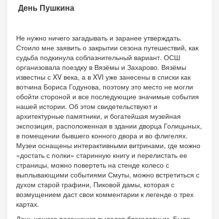
День Пушкина
Не нужно ничего загадывать и заранее утверждать.
Стоило мне заявить о закрытии сезона путешествий, как
судьба подкинула соблазнительный вариант. ОСШ
организовала поездку в Вязёмы и Захарово. Вязёмы
известны с XV века, а в XVI уже занесены в списки как
вотчина Бориса Годунова, поэтому это место не могли
обойти стороной и все последующие значимые события
нашей истории. Об этом свидетельствуют и
архитектурные памятники, и богатейшая музейная
экспозиция, расположенная в здании дворца Голицыных,
в помещении бывшего конного двора и во флигелях.
Музеи оснащены интерактивными витринами, где можно
«достать с полки» старинную книгу и перелистать ее
страницы, можно повертеть на стенде колесо с
выплывающими событиями Смуты, можно встретиться с
духом старой графини, Пиковой дамы, которая с
возмущением даст свои комментарии к легенде о трех
картах.
День нашего посещения выдался благодатным. Было