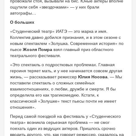
провожали стоя, вызывали на бис. Юные актеры вполне
ощутили себя «звездочками» — у них брали
автографы…
О больших
«Студенческий театр» ИАТЭ — это марка и имя.
Коллектив давно добился признания, и в этом сезоне с
новым спектаклем «Золушка. Современная история» по
пьесе
Жоэля Помра
взял главный приз областного
театрального фестиваля.
«Это спектакль о подростковых проблемах. Главная
героиня теряет мать, и у нее начинается совсем другая
жизнь, — рассказывает режиссер
Юлия Носова
. — Мы
поставили спектакль о сложных семейных
взаимоотношениях, о любви, дружбе и смерти. Я бы
определила его как трагикомедию. Кстати, к
классической «Золушке» текст пьесы почти не имеет
отношения».
Перед самой поездкой на фестиваль у «Студенческого
театра» возникла серьезная проблема — не смог
поехать один из ведущих актеров. Пришлось срочно
вводить другого, что, как говорит режиссер, сказалось на