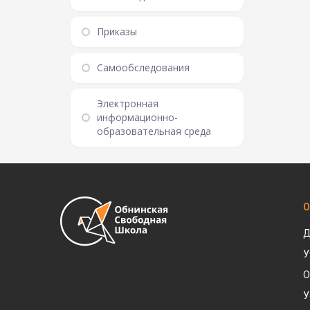
Приказы
Самообследования
Электронная
информационно-
образовательная среда
О
Д
У
О
У