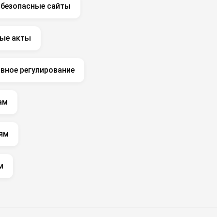
 безопасные сайты
ые акты
вное регулирование
ам
ям
м