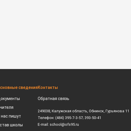
сновные сведения
Контакты
окументы
Обратная связь
чителя
249038, Калужская область, Обнинск, Гурьянова 11
 нас пишут
Телефон: (484) 395-7-3-57; 393-50-41
E-mail: school@ofs95.ru
став школы