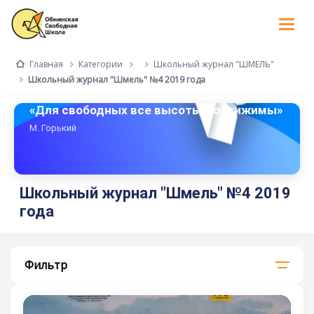
Tog
nav
Категории
Школьный журнал "ШМЕЛЬ"
Главная
Школьный журнал "Шмель" №4 2019 года
«Для свободных все высоты достижимы»
М. Горький
Школьный журнал "Шмель" №4 2019
года
Фильтр