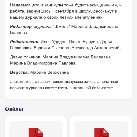
Надеемся ,что и каникулы тоже будут насыщенными, и
ребята, вернувшись 1 сентября в школу, расскажут в
нашем журнале о своих летних впечатлениях.
Редактор
журнала
"Шмель" Марина Владимировна
Беляева
Редколлегия
: Илья Удодов, Павел Бушуев, Дарья
Горковлюк, Евдокия Сысоева, Александр Антиповский,
Давид Ульянов, Марина Владимировна Беляева и
Марина Владимировна Павлова.
Верстка:
Марина Верхозина
Знак
омьтесь с нашим новым
выпуском
здесь, а
п
ечатный
вариант журнала
можете взять
в школьной библиотеке.
Файлы